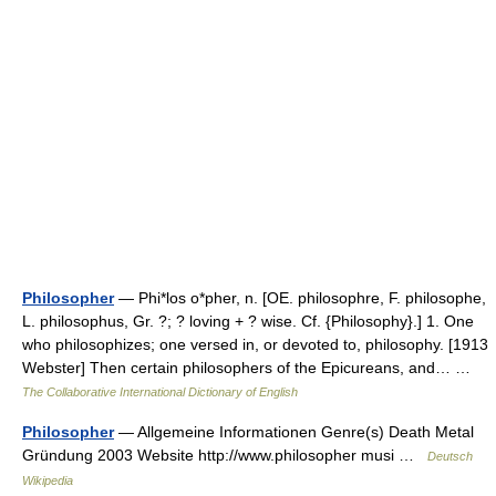
Philosopher
— Phi*los o*pher, n. [OE. philosophre, F. philosophe,
L. philosophus, Gr. ?; ? loving + ? wise. Cf. {Philosophy}.] 1. One
who philosophizes; one versed in, or devoted to, philosophy. [1913
Webster] Then certain philosophers of the Epicureans, and… …
The Collaborative International Dictionary of English
Philosopher
— Allgemeine Informationen Genre(s) Death Metal
Gründung 2003 Website http://www.philosopher musi …
Deutsch
Wikipedia