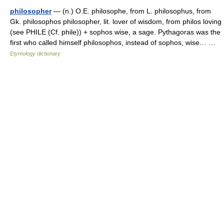
philosopher
— (n.) O.E. philosophe, from L. philosophus, from
Gk. philosophos philosopher, lit. lover of wisdom, from philos loving
(see PHILE (Cf. phile)) + sophos wise, a sage. Pythagoras was the
first who called himself philosophos, instead of sophos, wise… …
Etymology dictionary