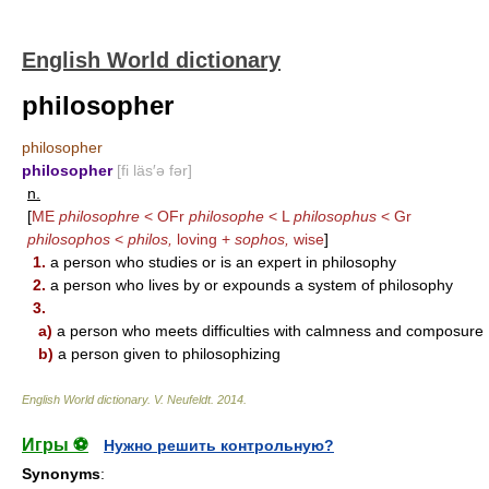
English World dictionary
philosopher
philosopher
philosopher
[fi läs′ə fər]
n.
[
ME
philosophre
< OFr
philosophe
< L
philosophus
< Gr
philosophos
<
philos,
loving +
sophos,
wise
]
1.
a person who studies or is an expert in philosophy
2.
a person who lives by or expounds a system of philosophy
3.
a)
a person who meets difficulties with calmness and composure
b)
a person given to philosophizing
English World dictionary
.
V. Neufeldt
.
2014
.
Игры ⚽
Нужно решить контрольную?
Synonyms
: