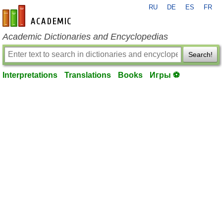
RU
DE
ES
FR
en-academic.com
Academic Dictionaries and Encyclopedias
Search!
Interpretations
Translations
Books
Игры ⚽