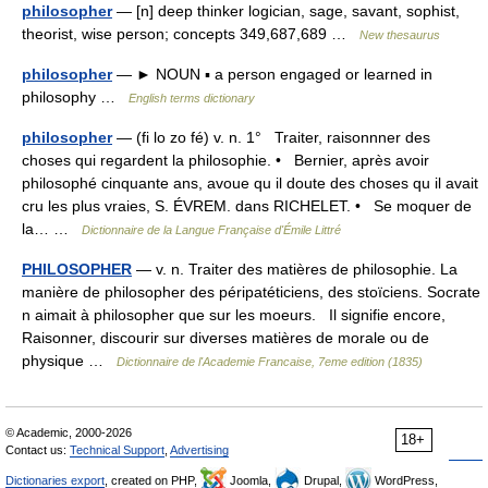
philosopher
— [n] deep thinker logician, sage, savant, sophist,
theorist, wise person; concepts 349,687,689 …
New thesaurus
philosopher
— ► NOUN ▪ a person engaged or learned in
philosophy …
English terms dictionary
philosopher
— (fi lo zo fé) v. n. 1° Traiter, raisonnner des
choses qui regardent la philosophie. • Bernier, après avoir
philosophé cinquante ans, avoue qu il doute des choses qu il avait
cru les plus vraies, S. ÉVREM. dans RICHELET. • Se moquer de
la… …
Dictionnaire de la Langue Française d'Émile Littré
PHILOSOPHER
— v. n. Traiter des matières de philosophie. La
manière de philosopher des péripatéticiens, des stoïciens. Socrate
n aimait à philosopher que sur les moeurs. Il signifie encore,
Raisonner, discourir sur diverses matières de morale ou de
physique …
Dictionnaire de l'Academie Francaise, 7eme edition (1835)
© Academic, 2000-2026
18+
Contact us:
Technical Support
,
Advertising
Dictionaries export
, created on PHP,
Joomla,
Drupal,
WordPress,