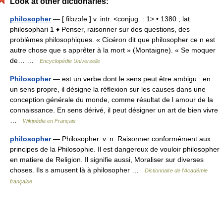
Look at other dictionaries:
philosopher
— [ filɔzɔfe ] v. intr. <conjug. : 1> • 1380 ; lat.
philosophari 1 ♦ Penser, raisonner sur des questions, des
problèmes philosophiques. « Cicéron dit que philosopher ce n est
autre chose que s apprêter à la mort » (Montaigne). « Se moquer
de… …
Encyclopédie Universelle
Philosopher
— est un verbe dont le sens peut être ambigu : en
un sens propre, il désigne la réflexion sur les causes dans une
conception générale du monde, comme résultat de l amour de la
connaissance. En sens dérivé, il peut désigner un art de bien vivre
…
Wikipédia en Français
philosopher
— Philosopher. v. n. Raisonner conformément aux
principes de la Philosophie. Il est dangereux de vouloir philosopher
en matiere de Religion. Il signifie aussi, Moraliser sur diverses
choses. Ils s amusent là à philosopher …
Dictionnaire de l'Académie
française